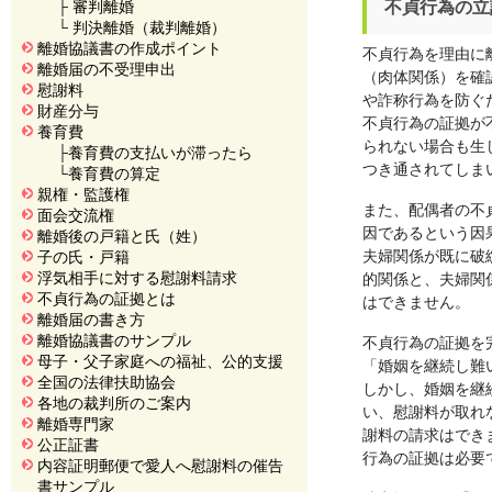
├
審判離婚
不貞行為の立
└
判決離婚（裁判離婚）
離婚協議書の作成ポイント
不貞行為を理由に
離婚届の不受理申出
（肉体関係）を確
慰謝料
や詐称行為を防ぐ
財産分与
不貞行為の証拠が
養育費
られない場合も生
├
養育費の支払いが滞ったら
つき通されてしま
└
養育費の算定
親権・監護権
また、配偶者の不
面会交流権
因であるという因
離婚後の戸籍と氏（姓）
夫婦関係が既に破
子の氏・戸籍
浮気相手に対する慰謝料請求
的関係と、夫婦関
不貞行為の証拠とは
はできません。
離婚届の書き方
離婚協議書のサンプル
不貞行為の証拠を
母子・父子家庭への福祉、公的支援
「婚姻を継続し難
全国の法律扶助協会
しかし、婚姻を継
各地の裁判所のご案内
い、慰謝料が取れ
離婚専門家
謝料の請求はでき
公正証書
行為の証拠は必要
内容証明郵便で愛人へ慰謝料の催告
書サンプル