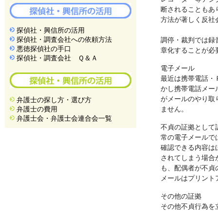
断されることもあ
方法が著しく反社
探偵社・興信所の活用
探偵社・調査会社への依頼方法
調停・裁判では録
悪徳探偵社の手口
章化することが必
探偵社・調査会社 Ｑ＆Ａ
電子メール
最近は携帯電話・
かし携帯電話メー
がメールのやり取
弁護士の探し方・選び方
弁護士の費用
ません。
弁護士会・弁護士会連合会一覧
不貞の証拠として
常の電子メールで
確認できる内容は
されてしまう場合
も、配偶者が不貞
メールはプリント
その他の証拠
その他不貞行為を