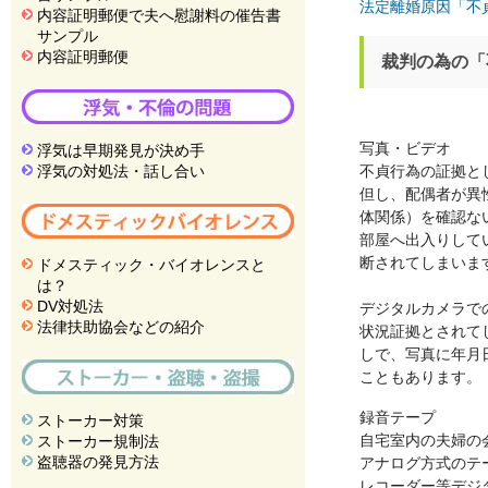
法定離婚原因「不
内容証明郵便で夫へ慰謝料の催告書
サンプル
内容証明郵便
裁判の為の「
写真・ビデオ
浮気は早期発見が決め手
浮気の対処法・話し合い
不貞行為の証拠と
但し、配偶者が異
体関係）を確認な
部屋へ出入りして
断されてしまいま
ドメスティック・バイオレンスと
は？
DV対処法
デジタルカメラで
法律扶助協会などの紹介
状況証拠とされて
しで、写真に年月
こともあります。
録音テープ
ストーカー対策
自宅室内の夫婦の
ストーカー規制法
盗聴器の発見方法
アナログ方式のテ
レコーダー等デジ