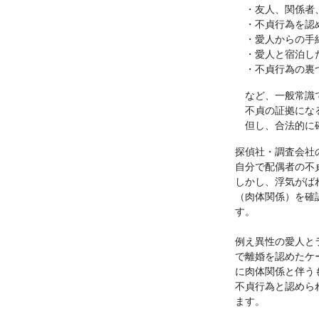
・友人、関係者、
・不貞行為を認め
・愛人からの手
・愛人と宿泊し
・不貞行為の裏づ
など、一般常識で
不貞の証拠になる
但し、合法的に確
探偵社・調査会社
自分で配偶者の不
しかし、浮気がば
（肉体関係）を確
す。
例え異性の愛人と
で離婚を認めたケ
に肉体関係と伴う
不貞行為と認めら
ます。