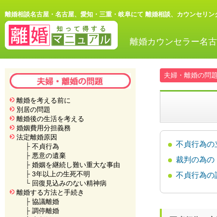
離婚相談名古屋・名古屋、愛知・三重・岐阜にて 離婚相談、カウンセリン
離婚カウンセラー名古
夫婦・離婚の問
離婚を考える前に
別居の問題
離婚後の生活を考える
婚姻費用分担義務
法定離婚原因
不貞行為の
├
不貞行為
├
悪意の遺棄
裁判の為の
├
婚姻を継続し難い重大な事由
├
3年以上の生死不明
不貞行為の
└
回復見込みのない精神病
離婚する方法と手続き
├
協議離婚
├
調停離婚