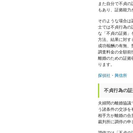
また自分で不貞の
もあり、証拠能力
そのような場合は
士では不貞行為の
な「不貞の証拠」
方法、結果に対す
成功報酬の有無、
調査料金の全額前
離婚のための証拠
ります。
探偵社・興信所
不貞行為の証
夫婦間の離婚協議
う諸条件の交渉を
相手方が離婚の合
裁判所に調停の申
調停では「不貞の