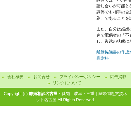
話し合いが可能と
調停でも相手の合
為」であることを
また、自分は婚姻
判で配偶者の「不
し、復縁の状態に
離婚協議書の作成
慰謝料
会社概要
お問合せ
プライバシーポリシー
広告掲載
リンクについて
Copyright (c)
離婚相談名古屋
・愛知・岐阜・三重｜離婚問題支援ネ
ット名古屋 All Rights Reserved.