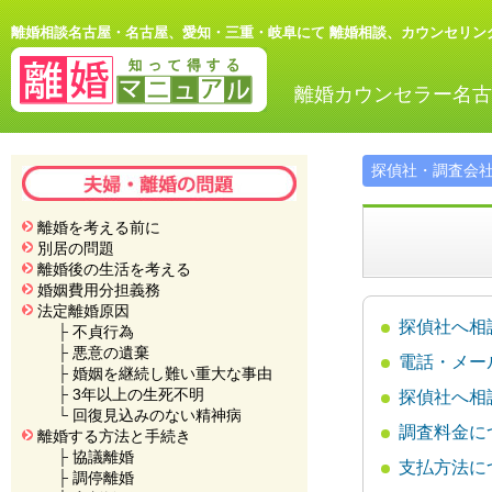
離婚相談名古屋・名古屋、愛知・三重・岐阜にて 離婚相談、カウンセリン
離婚カウンセラー名古
探偵社・調査会
離婚を考える前に
別居の問題
離婚後の生活を考える
婚姻費用分担義務
法定離婚原因
探偵社へ相
├
不貞行為
├
悪意の遺棄
電話・メー
├
婚姻を継続し難い重大な事由
├
3年以上の生死不明
探偵社へ相
└
回復見込みのない精神病
調査料金に
離婚する方法と手続き
├
協議離婚
支払方法に
├
調停離婚