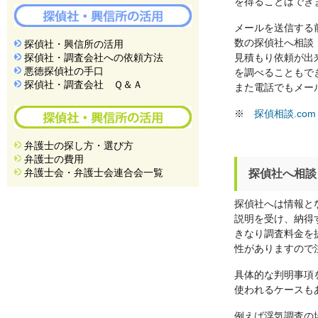
を得ることはでき
メールを送信する
数の探偵社へ相談
探偵社・興信所の活用
探偵社・調査会社への依頼方法
見積もり依頼が出
悪徳探偵社の手口
を調べることもで
探偵社・調査会社 Ｑ＆Ａ
また電話でもメー
※
探偵相談.com
弁護士の探し方・選び方
弁護士の費用
弁護士会・弁護士会連合会一覧
探偵社へ相談
探偵社へは情報と
説明を受け、納得
きなり調査料金を
性がありますので
具体的な判明事項
使われるケースも
例えば浮気調査の