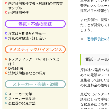
車を所有している
内容証明郵便で夫へ慰謝料の催告書
普段のスケジュー
サンプル
浮気相手の情報が
内容証明郵便
また探偵社に調査
たことが発覚して
しょう。
浮気は早期発見が決め手
浮気の対処法・話し合い
※
悪徳探偵社の
ドメスティック・バイオレンスと
電話・メール
は？
DV対処法
探偵社へ電話で相
法律扶助協会などの紹介
めての電話やメー
直接会って詳しい
の調査料金の概略
ストーカー対策
最近ではインター
ストーカー規制法
談者にとって手軽
盗聴器の発見方法
な状況を伝える事