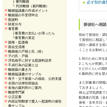
├
審判離婚
必ず契約書
└
判決離婚（裁判離婚）
離婚協議書の作成ポイント
離婚届の不受理申出
慰謝料
財産分与
探偵社へ相談
養育費
├
養育費の支払いが滞ったら
初めて探偵社・調
└
養育費の算定
て探偵社に相談し
親権・監護権
偵社へ連絡する前
面会交流権
くことをお勧めし
離婚後の戸籍と氏（姓）
子の氏・戸籍
1.何のために何を
浮気相手に対する慰謝料請求
2.こちらが把握し
不貞行為の証拠とは
3.どのくらいの
離婚届の書き方
4.最終的に何を望
離婚協議書のサンプル
母子・父子家庭への福祉、公的支援
また対象者の情報
全国の法律扶助協会
ておきましょう。
各地の裁判所のご案内
離婚専門家
例えば浮気調査で
公正証書
配偶者の写真（全
内容証明郵便で愛人へ慰謝料の催告
身長・生年月日・
書サンプル